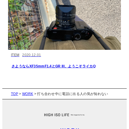
ITEM
2020.12.01
さようならXF35mmF1.4とGR III、ようこそライカQ
TOP
>
WORK
>
打ち合わせ中に電話に出る人の気が知れない