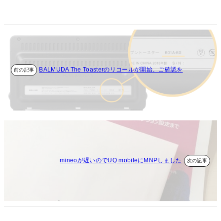
BALMUDA The Toasterのリコールが開始、ご確認を
mineoが遅いのでUQ mobileにMNPしました