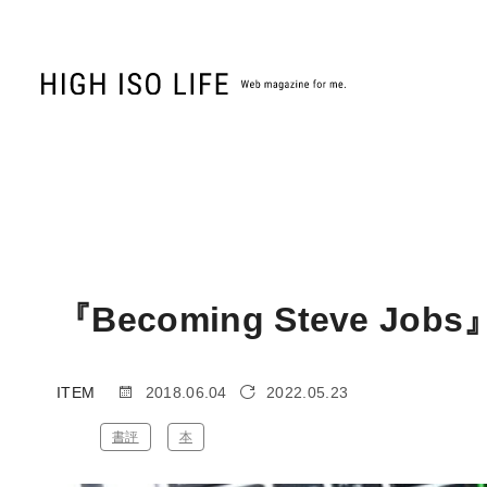
『Becoming Steve J
ITEM
2018.06.04
2022.05.23
書評
本