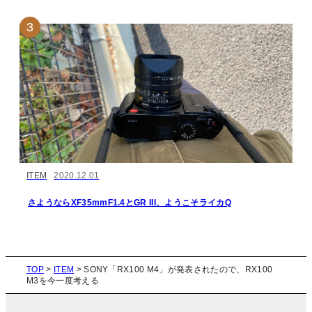
ITEM
2020.12.01
さようならXF35mmF1.4とGR III、ようこそライカQ
TOP
>
ITEM
>
SONY「RX100 M4」が発表されたので、RX100
M3を今一度考える