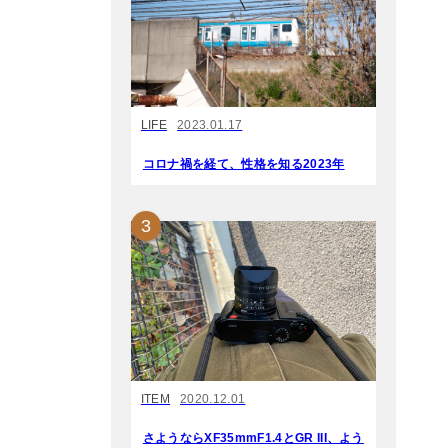
LIFE
2023.01.17
コロナ禍を経て、性格を知る2023年
ITEM
2020.12.01
さようならXF35mmF1.4とGR III、よう